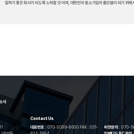
일하기 좋은 회사가 되도록 노력할 것 이며, 대한민국 중소기업의 롤모델이 되기 위해
소식
Contact Us
11
대표번호
: 070-5099-8600 FAX : 031-
비젼문의
: 070-5
 (관양동,
624-3664
임베디드 PC 문의