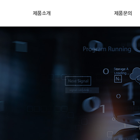
제품소개
제품문의
카메라
기술&견적문의
렌즈
원격지원
프레임그레버
자료실
산업용 임베디드 컴퓨터
조명/레이저
비전SW/솔루션
고속레코딩카메라
3D모듈/솔루션
악세서리