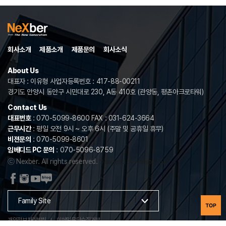
회사소개
제품소개
제품문의
회사소식
About Us
대표자 : 이유형 사업자등록번호 : 417-88-00211
경기도 안양시 동안구 시민대로 230, A동 410호 (관양동, 평촌아크로타워)
Contact Us
대표번호
: 070-5099-8600 FAX : 031-624-3664
근무시간
: 평일 오전 9시 ~ 오후 6시 (주말 및 공휴일 휴무)
비젼문의
: 070-5099-8601
임베디드 PC 문의
: 070-5096-8759
ⓒ Nexber. All rights reserved.
Designed by website.co.kr
Family Site
개인정보처리방침
이메일무단수집거부