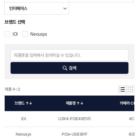
인터페이스
브랜드 선택
IOI
Neousys
검색
제품 수 : 2
브랜드 ↑↓
제품명 ↑↓
카메라 CH.
IOI
U3X4-PCIE4XE101
4CH
Neousys
PCIe-USB381F
8CH