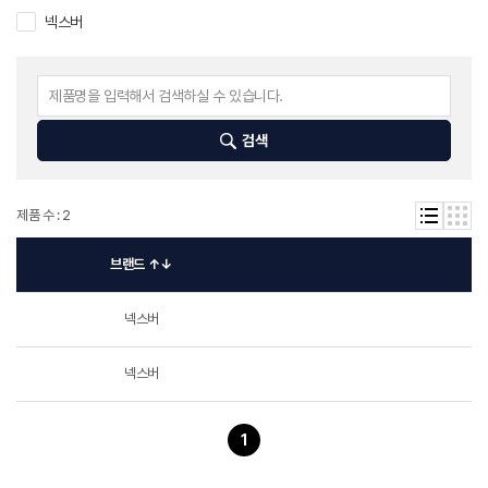
넥스버
검색
제품 수 : 2
브랜드 ↑↓
넥스버
G
넥스버
1