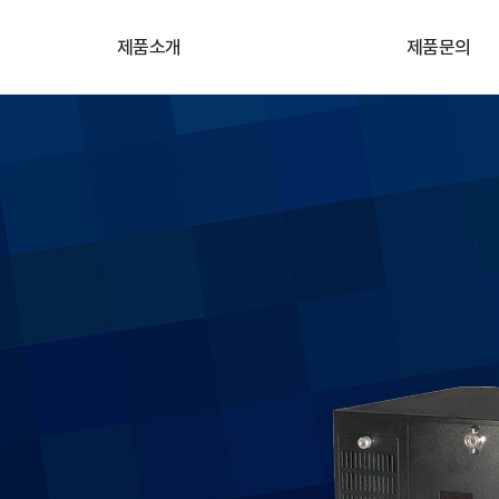
제품소개
제품문의
카메라
기술&견적문의
렌즈
원격지원
프레임그레버
자료실
산업용 임베디드 컴퓨터
조명/레이저
비전SW/솔루션
고속레코딩카메라
3D모듈/솔루션
악세서리