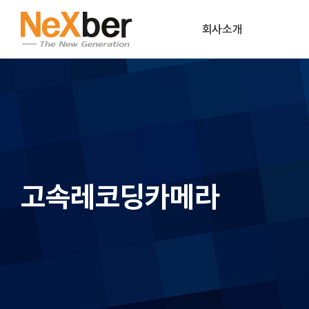
회사소개
CEO인사말
조직도
CI
회사연혁
고속레코딩카메라
파트너사
공식인증
오시는길