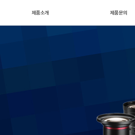
제품소개
제품문의
카메라
기술&견적문의
렌즈
원격지원
프레임그레버
자료실
산업용 임베디드 컴퓨터
조명/레이저
비전SW/솔루션
고속레코딩카메라
3D모듈/솔루션
악세서리