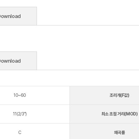
Download
Download
10~60
조리개(F값)
11(2/3")
최소 초점 거리(MOD)
C
왜곡률