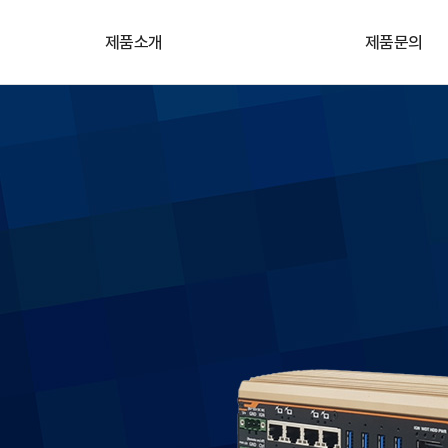
제품소개
제품문의
카메라
기술&견적문의
렌즈
원격지원
프레임그레버
자료실
산업용 임베디드 컴퓨터
조명/레이저
비전SW/솔루션
고속레코딩카메라
3D모듈/솔루션
악세서리