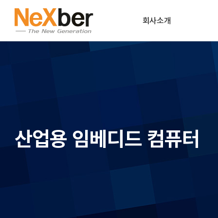
회사소개
CEO인사말
조직도
CI
회사연혁
산업용 임베디드 컴퓨터
파트너사
공식인증
오시는길