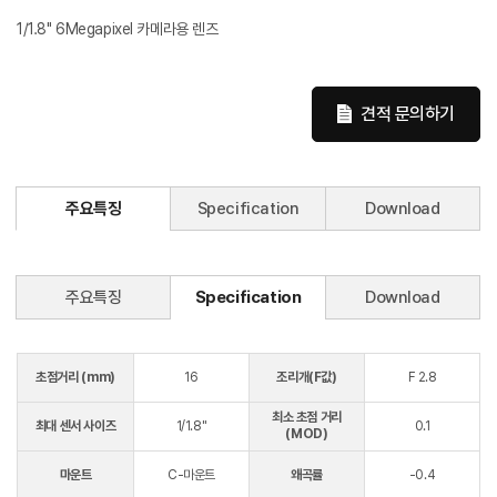
1/1.8" 6Megapixel 카메라용 렌즈
견적 문의하기
주요특징
Specification
Download
주요특징
Specification
Download
초점거리 (mm)
16
조리개(F값)
F 2.8
최소 초점 거리
최대 센서 사이즈
1/1.8"
0.1
(MOD)
마운트
C-마운트
왜곡률
-0.4