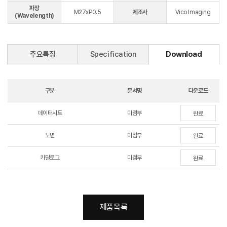
파장
M27xP0.5
제조사
Vico Imaging
(Wavelength)
주요특징
Specification
Download
구분
문서명
다운로드
데이터시트
미첨부
완료
도면
미첨부
완료
카달로그
미첨부
완료
제품목록