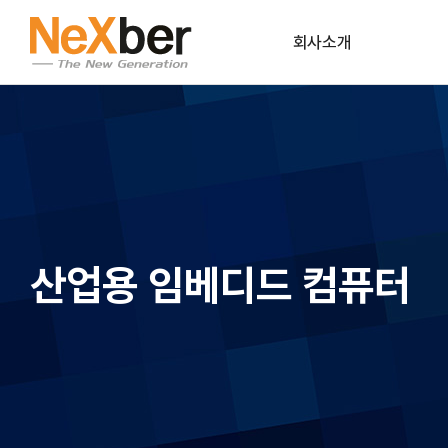
회사소개
CEO인사말
조직도
CI
회사연혁
산업용 임베디드 컴퓨터
파트너사
공식인증
오시는길