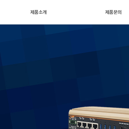
제품소개
제품문의
카메라
기술&견적문의
렌즈
원격지원
프레임그레버
자료실
산업용 임베디드 컴퓨터
조명/레이저
비전SW/솔루션
고속레코딩카메라
3D모듈/솔루션
악세서리